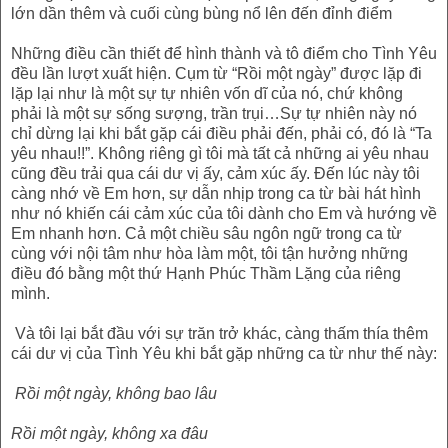
lớn dần thêm và cuối cùng bùng nổ lên đến đỉnh điểm
Những điều cần thiết để hình thành và tô điểm cho Tình Yêu
đều lần lượt xuất hiện. Cụm từ “Rồi một ngày” được lặp đi
lặp lại như là một sự tự nhiên vốn dĩ của nó, chứ không
phải là một sự sống sượng, trần trụi…Sự tự nhiên này nó
chỉ dừng lại khi bắt gặp cái điều phải đến, phải có, đó là “Ta
yêu nhau!!”. Không riêng gì tôi mà tất cả những ai yêu nhau
cũng đều trải qua cái dư vị ấy, cảm xúc ấy. Đến lúc này tôi
càng nhớ về Em hơn, sự dẫn nhịp trong ca từ bài hát hình
như nó khiến cái cảm xúc của tôi dành cho Em và hướng về
Em nhanh hơn. Cả một chiều sâu ngôn ngữ trong ca từ
cùng với nội tâm như hòa làm một, tôi tận hưởng những
điều đó bằng một thứ Hạnh Phúc Thầm Lặng của riêng
mình.
Và tôi lại bắt đầu với sự trăn trở khác, càng thấm thía thêm
cái dư vị của Tình Yêu khi bắt gặp những ca từ như thế này:
Rồi một ngày, không bao lâu
Rồi một ngày, không xa đâu