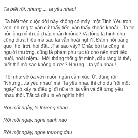
Ta biết rồi, nhưng..... ta yêu nhau!
Ta biết trên cuộc đời này không có mấy một Tình Yêu trọn
vẹn, nhưng ta vẫn cứ thấy tiếc, vẫn thấy khoắc khoải…Ta tự
hỏi lòng mình có chấp nhận không? Và lòng ta hình như
cũng thưa hiểu mà sao lại vẫn hoài nghi?. Đành hỏi bâng
quơ, hỏi trời, hỏi đất…Tại sao vậy? Chắc bởi ta cũng là
người thường, cũng là phàm phu tục tử cho nên mới tiếc
nuối, hoài niệm... Mới thảng thốt giật mình, dẫu rằng là thế,
biết thế mà sao không được? Nhưng…ta yêu nhau!
Tôi như vỡ òa với muôn ngàn cảm xúc. Ừ, đúng rồi!
“Nhưng…ta yêu nhau” mà. Ta yêu nhau thì cho dù “rồi một
ngày” có xảy ra điều gì đi nữa thì ta vẫn và đã từng yêu
nhau thôi. Tất cả đều là vô nghĩa hết!
Rồi một ngày, ta thương nhau
Rồi một ngày, nghe xanh xao
Rồi một ngày, nghe thương đau