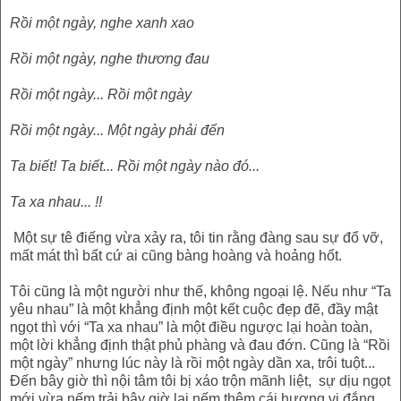
Rồi một ngày, nghe xanh xao
Rồi một ngày, nghe thương đau
Rồi một ngày... Rồi một ngày
Rồi một ngày... Một ngày phải đến
Ta biết! Ta biết... Rồi một ngày nào đó...
Ta xa nhau... !!
Một sự tê điếng vừa xảy ra, tôi tin rằng đàng sau sự đổ vỡ,
mất mát thì bất cứ ai cũng bàng hoàng và hoảng hốt.
Tôi cũng là một người như thế, không ngoại lệ. Nếu như “Ta
yêu nhau” là một khẳng định một kết cuộc đẹp đẽ, đầy mật
ngọt thì với “Ta xa nhau” là một điều ngược lại hoàn toàn,
một lời khẳng định thật phủ phàng và đau đớn. Cũng là “Rồi
một ngày” nhưng lúc này là rồi một ngày dần xa, trôi tuột...
Đến bây giờ thì nội tâm tôi bị xáo trộn mãnh liệt, sự dịu ngọt
mới vừa nếm trải bây giờ lại nếm thêm cái hương vị đắng