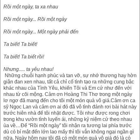
Rồi một ngày, ta xa nhau
Rồi một ngày... Rồi một ngày
Rồi một ngày... Một ngày phải đến
Ta biết! Ta biết!
Ta biết! Ta biết rồi!
Nhưng..... ta yêu nhau!
Những chuỗi hạnh phúc và tan vỡ, sự nhớ thương hay hờn
giận đan xen nhau, tất cả chỉ cố tình tạo ra những cung bậc
khác nhau của Tình Yêu, khiến Tôi và Em cứ như đến với
nhau từ cõi mộng. Cảm ơn Hoàng Thi Thơ trong một ngày
lơ ngơ đã mang đến cho tôi một món quà vô giá.Cảm ơn ca
sỹ Ngọc Lan và cảm ơn ai đó đã vô tình đánh rơi bài hát này
trước hiên nhà để tôi nhặt được. Tôi như được rong chơi
trong khu vườn tình luyến ái, những kỷ niệm cứ theo nhau
ùa về…Để “Rồi một ngày” tôi nhận ra tương lai phía trước
dù có bí mật đến lớn lao mấy thì tôi vẫn không ngại ngần gì
nữa. Ngày hôm nay tôi đã có một món quà vô giá đó là có