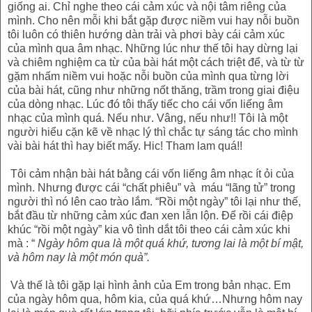
giống ai. Chỉ nghe theo cái cảm xúc và nội tâm riêng của
mình. Cho nên mỗi khi bắt gặp được niềm vui hay nỗi buồn
tôi luôn có thiên hướng dàn trải và phơi bày cái cảm xúc
của mình qua âm nhạc. Những lúc như thế tôi hay dừng lại
và chiêm nghiệm ca từ của bài hát một cách triệt để, và từ từ
gặm nhấm niềm vui hoặc nỗi buồn của mình qua từng lời
của bài hát, cũng như những nốt thăng, trầm trong giai điệu
của dòng nhạc. Lúc đó tôi thấy tiếc cho cái vốn liếng âm
nhạc của mình quá. Nếu như. Vâng, nếu như!! Tôi là một
người hiểu cặn kẽ về nhạc lý thì chắc tự sáng tác cho mình
vài bài hát thì hay biết mấy. Hic! Tham lam quá!!
Tôi cảm nhận bài hát bằng cái vốn liếng âm nhạc ít ỏi của
mình. Nhưng được cái “chất phiêu” và máu “lãng tử” trong
người thì nó lên cao trào lắm. “Rồi một ngày” tôi lại như thế,
bắt đầu từ những cảm xúc đan xen lẫn lộn. Để rồi cái điệp
khúc “rồi một ngày” kia vô tình dắt tôi theo cái cảm xúc khi
mà : “
Ngày hôm qua là một quá khứ, tương lai là một bí mật,
và hôm nay là một món quà”.
Và thế là tôi gặp lại hình ảnh của Em trong bản nhạc. Em
của ngày hôm qua, hôm kia, của quá khứ…Nhưng hôm nay