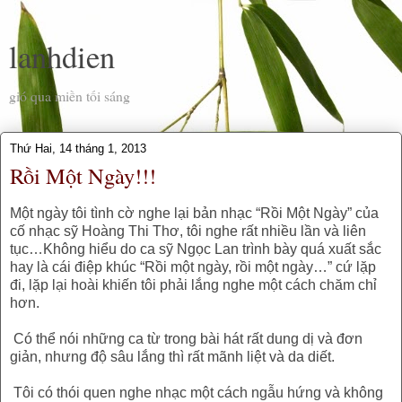
lanhdien
gió qua miền tối sáng
Thứ Hai, 14 tháng 1, 2013
Rồi Một Ngày!!!
Một ngày tôi tình cờ nghe lại bản nhạc “Rồi Một Ngày” của
cố nhạc sỹ Hoàng Thi Thơ, tôi nghe rất nhiều lần và liên
tục…Không hiểu do ca sỹ Ngọc Lan trình bày quá xuất sắc
hay là cái điệp khúc “Rồi một ngày, rồi một ngày…” cứ lặp
đi, lặp lại hoài khiến tôi phải lắng nghe một cách chăm chỉ
hơn.
Có thể nói những ca từ trong bài hát rất dung dị và đơn
giản, nhưng độ sâu lắng thì rất mãnh liệt và da diết.
Tôi có thói quen nghe nhạc một cách ngẫu hứng và không