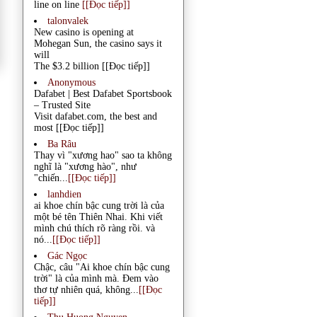
line on line
[[Đọc tiếp]]
talonvalek
New casino is opening at
Mohegan Sun, the casino says it
will
The $3.2 billion
[[Đọc tiếp]]
Anonymous
Dafabet | Best Dafabet Sportsbook
– Trusted Site
Visit dafabet.com, the best and
most
[[Đọc tiếp]]
Ba Râu
Thay vì "xương hao" sao ta không
nghĩ là "xương hào", như
"chiến...
[[Đọc tiếp]]
lanhdien
ai khoe chín bậc cung trời là của
một bé tên Thiên Nhai. Khi viết
mình chú thích rõ ràng rồi. và
nó...
[[Đọc tiếp]]
Gác Ngọc
Chậc, câu "Ai khoe chín bậc cung
trời" là của mình mà. Đem vào
thơ tự nhiên quá, không...
[[Đọc
tiếp]]