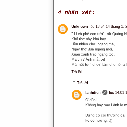
4 nhận xét:
Unknown
lúc 13:54 14 tháng 1, 
" Li cà phê cạn trớt"- rất Quảng 
Khổ thơ này khá hay
Hồn nhiên chơi ngang má,
Ngây thơ đùa ngang môi,
Xuân xanh trào ngang tóc,
Mà chi? Ánh mắt ơi!
Mà một từ " chơi" làm cho nó ra 
Trả lời
Trả lời
lanhdien
lúc 14:01 
Ơ đùa!
Không hay sao Lãnh lọ 
Đừng có coi thường cái 
ko cô nương. :))