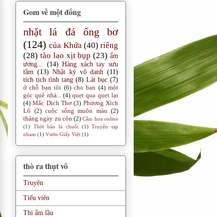
Gom về một đống
nhặt lá đá ống bơ
(124)
của Khứa
(40)
riêng
(28)
tào lao xịt bụp
(23)
ẩm
ương...
(14)
Hàng xách tay sưu
tầm
(13)
Nhật ký vô danh
(11)
tích tịch tình tang
(8)
Lát bục
(7)
ở chỗ bạn tôi
(6)
cho bạn
(4)
một
góc quê nhà...
(4)
quẹt qua quẹt lại
(4)
Mắc Dịch Thơ
(3)
Phương Xích
Lô
(2)
cuộc sống muôn màu
(2)
tháng ngày zu côn
(2)
Cắm hoa online
(1)
Thời báo lá chuối
(1)
Truyện tạp
nham
(1)
Vườn Giấy Việt
(1)
thò ra thụt vô
Truyện
Tiếu viên
Thi ẩm lầu