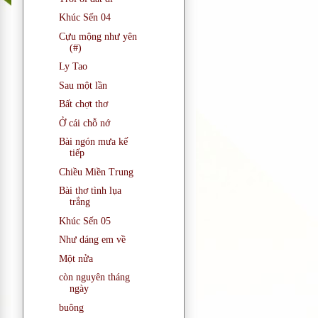
Khúc Sến 04
Cựu mộng như yên
(#)
Ly Tao
Sau một lần
Bất chợt thơ
Ở cái chỗ nớ
Bài ngón mưa kế
tiếp
Chiều Miền Trung
Bài thơ tình lụa
trắng
Khúc Sến 05
Như dáng em về
Một nửa
còn nguyên tháng
ngày
buông