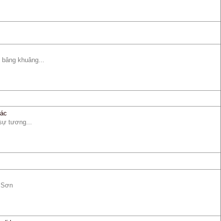
ố bâng khuâng...
tác
sự tương...
g Sơn