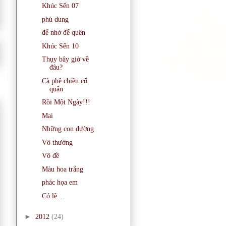
Khúc Sến 07
phù dung
để nhớ để quên
Khúc Sến 10
Thụy bây giờ về
đâu?
Cà phê chiều cố
quận
Rồi Một Ngày!!!
Mai
Những con đường
Vô thường
Vô đề
Màu hoa trắng
phác họa em
Có lẽ...
►
2012
(24)