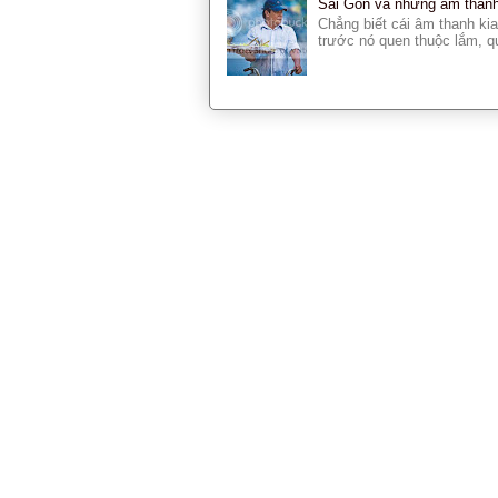
Sài Gòn và những âm thanh 
Chẳng biết cái âm thanh kia
trước nó quen thuộc lắm, qu