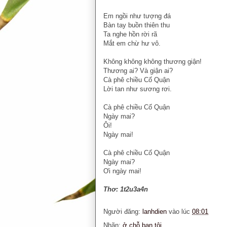
Em ngồi như tượng đá
Bàn tay buồn thiên thu
Ta nghe hồn rời rã
Mắt em chừ hư vô.
Không không không thương giận!
Thương ai? Và giận ai?
Cà phê chiều Cố Quận
Lời tan như sương rơi.
Cà phê chiều Cố Quận
Ngày mai?
Ôi!
Ngày mai!
Cà phê chiều Cố Quận
Ngày mai?
Ơi ngày mai!
Thơ: 1t2u3a4n
Người đăng:
lanhdien
vào lúc
08:01
Nhãn:
ở chỗ bạn tôi