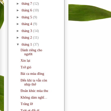
►
tháng 7
(12)
►
tháng 6
(10)
►
tháng 5
(9)
►
tháng 4
(9)
►
tháng 3
(14)
►
tháng 2
(11)
▼
tháng 1
(37)
Dành riêng cho
người
Xin lại
Trở gió
Bài ca mùa đông
Đến khi ta vẫn còn
nhịp thở
Đoản khúc mùa thu
Không dám nghĩ...
Trăng lỡ
Trời ơi đất dí