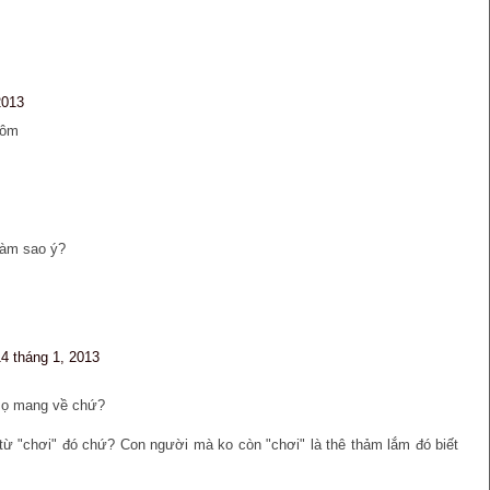
2013
Nôm
làm sao ý?
14 tháng 1, 2013
mọ mang về chứ?
từ "chơi" đó chứ? Con người mà ko còn "chơi" là thê thảm lắm đó biết