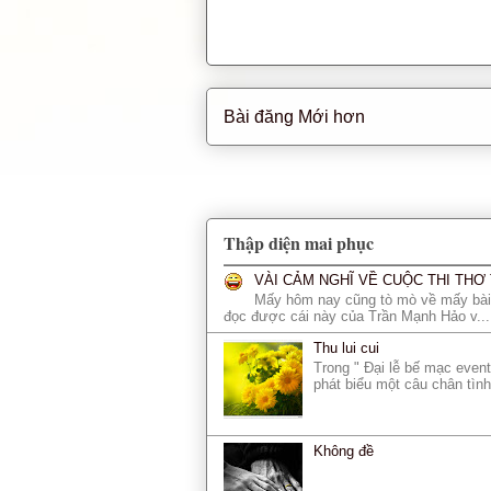
Bài đăng Mới hơn
Thập diện mai phục
VÀI CẢM NGHĨ VỀ CUỘC THI TH
Mấy hôm nay cũng tò mò về mấy bài 
đọc được cái này của Trần Mạnh Hảo v...
Thu lui cui
Trong " Đại lễ bế mạc eve
phát biểu một câu chân tình
Không đề