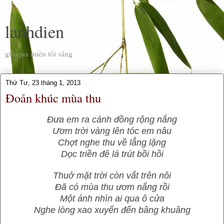
lanhdien
gió qua miền tối sáng
Thứ Tư, 23 tháng 1, 2013
Đoản khúc mùa thu
Đưa em ra cánh đồng rộng nắng
Ươm trời vàng lên tóc em nâu
Chợt nghe thu về lẳng lặng
Dọc triền đê lá trút bồi hồi
Thuở mặt trời còn vắt trên nôi
Đã có mùa thu ươm nắng rồi
Một ánh nhìn ai qua ô cửa
Nghe lòng xao xuyến đến bâng khuâng