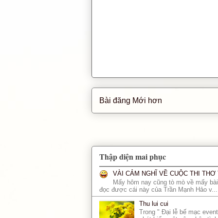
Bài đăng Mới hơn
Thập diện mai phục
VÀI CẢM NGHĨ VỀ CUỘC THI TH
Mấy hôm nay cũng tò mò về mấy bài 
đọc được cái này của Trần Mạnh Hảo v...
Thu lui cui
Trong " Đại lễ bế mạc eve