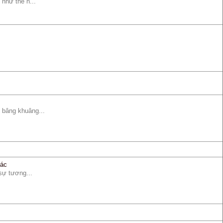
 như thế n...
ố bâng khuâng...
tác
sự tương...