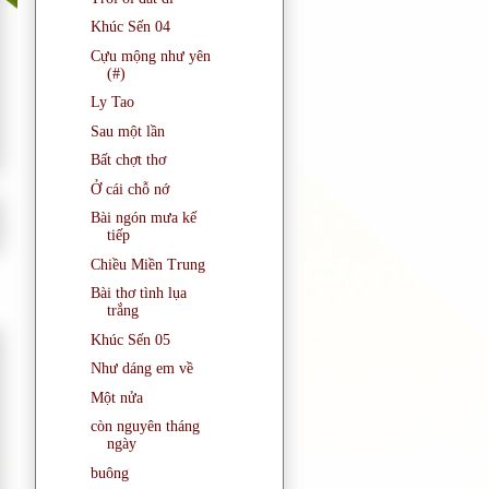
Khúc Sến 04
Cựu mộng như yên
(#)
Ly Tao
Sau một lần
Bất chợt thơ
Ở cái chỗ nớ
Bài ngón mưa kế
tiếp
Chiều Miền Trung
Bài thơ tình lụa
trắng
Khúc Sến 05
Như dáng em về
Một nửa
còn nguyên tháng
ngày
buông