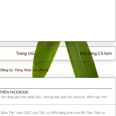
Trang chủ
Bài đăng Cũ hơn
Đăng ký:
Đăng Nhận xét (Atom)
Ơ TRÊN FACEBOOK
thơ đoạt giải trên phây búc, nhưng bận quá tìm chưa ra. Hôm nay mới
nt Mùa Thu" năm 2012 của TAL cụ HVN đáng kính của Đê Tiện Trấn có