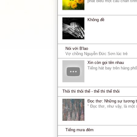
phát biểu một câu chân tình
Không đề
Nói với B'lao
Vợ chồng Nguyễn Đức Sơn lúc trẻ
Xin còn gọi tên nhau
Tiếng hát bay trên hàng ph
Thôi thì thôi thế - thế thì thế thôi
Đọc thơ: Những sự tương 
" Đọc thơ, như vậy, là một 
Tiếng mưa đêm