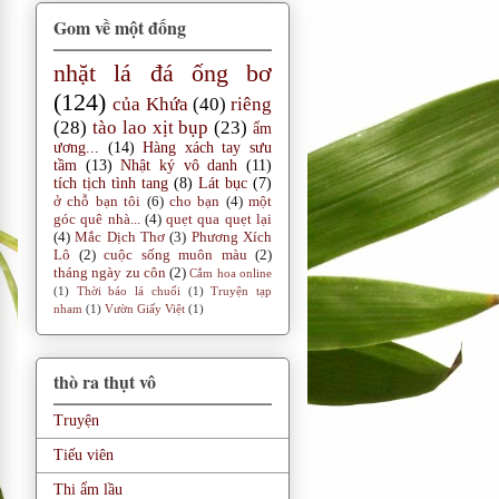
Gom về một đống
nhặt lá đá ống bơ
(124)
của Khứa
(40)
riêng
(28)
tào lao xịt bụp
(23)
ẩm
ương...
(14)
Hàng xách tay sưu
tầm
(13)
Nhật ký vô danh
(11)
tích tịch tình tang
(8)
Lát bục
(7)
ở chỗ bạn tôi
(6)
cho bạn
(4)
một
góc quê nhà...
(4)
quẹt qua quẹt lại
(4)
Mắc Dịch Thơ
(3)
Phương Xích
Lô
(2)
cuộc sống muôn màu
(2)
tháng ngày zu côn
(2)
Cắm hoa online
(1)
Thời báo lá chuối
(1)
Truyện tạp
nham
(1)
Vườn Giấy Việt
(1)
thò ra thụt vô
Truyện
Tiếu viên
Thi ẩm lầu