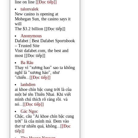
line on line
[[Đọc tiếp]]
talonvalek
New casino is opening at
Mohegan Sun, the casino says it
will
The $3.2 billion
[[Đọc tiếp]]
Anonymous
Dafabet | Best Dafabet Sportsbook
– Trusted Site
Visit dafabet.com, the best and
most
[[Đọc tiếp]]
Ba Râu
Thay vì "xương hao" sao ta không
nghĩ là "xương hào", như
"chiến...
[[Đọc tiếp]]
lanhdien
ai khoe chín bậc cung trời là của
một bé tên Thiên Nhai. Khi viết
mình chú thích rõ ràng rồi. và
nó...
[[Đọc tiếp]]
Gác Ngọc
Chậc, câu "Ai khoe chín bậc cung
trời" là của mình mà. Đem vào
thơ tự nhiên quá, không...
[[Đọc
tiếp]]