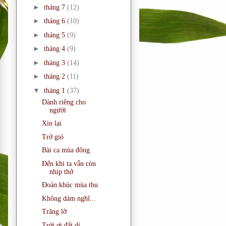
►
tháng 7
(12)
►
tháng 6
(10)
►
tháng 5
(9)
►
tháng 4
(9)
►
tháng 3
(14)
►
tháng 2
(11)
▼
tháng 1
(37)
Dành riêng cho
người
Xin lại
Trở gió
Bài ca mùa đông
Đến khi ta vẫn còn
nhịp thở
Đoản khúc mùa thu
Không dám nghĩ...
Trăng lỡ
Trời ơi đất dí