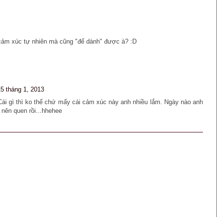
cảm xúc tự nhiên mà cũng "để dành" được à? :D
15 tháng 1, 2013
ái gì thì ko thể chứ mấy cái cảm xúc này anh nhiều lắm. Ngày nào anh
nên quen rồi...hhehee