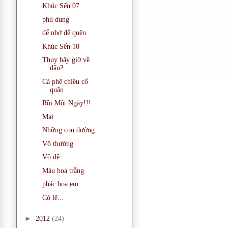
Khúc Sến 07
phù dung
để nhớ để quên
Khúc Sến 10
Thụy bây giờ về
đâu?
Cà phê chiều cố
quận
Rồi Một Ngày!!!
Mai
Những con đường
Vô thường
Vô đề
Màu hoa trắng
phác họa em
Có lẽ...
►
2012
(24)