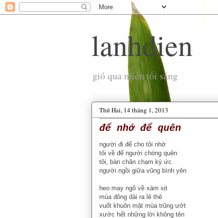
lanhdien
gió qua miền tối sáng
Thứ Hai, 14 tháng 1, 2013
để nhớ để quên
người đi để cho tôi nhớ
tôi về để người chóng quên
tôi, bàn chân chạm ký ức
người ngồi giữa vũng bình yên
heo may ngõ về xám xịt
mùa đông dài ra lê thê
vuốt khuôn mặt mùa trũng ướt
xước hết những lời không tên