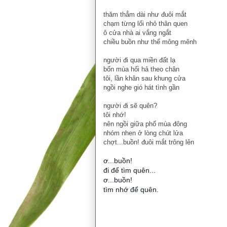
thăm thẳm dài như đuôi mắt
chạm từng lối nhỏ thân quen
ô cửa nhà ai vắng ngắt
chiều buồn như thể mông mênh
người đi qua miền đất lạ
bốn mùa hối hả theo chân
tôi, lần khân sau khung cửa
ngồi nghe gió hát tình gần
người đi sẽ quên?
tôi nhớ!
nên ngồi giữa phố mùa đông
nhóm nhen ở lòng chút lửa
chợt...buồn! đuôi mắt trông lên
ơ...buồn!
đi để tìm quên...
ơ...buồn!
tìm nhớ để quên.