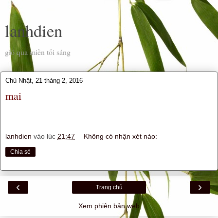
lanhdien
gió qua miền tối sáng
Chủ Nhật, 21 tháng 2, 2016
mai
lanhdien
vào lúc
21:47
Không có nhận xét nào:
Chia sẻ
‹
›
Trang chủ
Xem phiên bản web