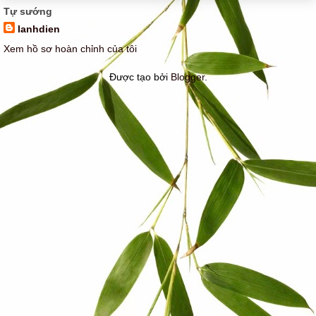
Tự sướng
lanhdien
Xem hồ sơ hoàn chỉnh của tôi
Được tạo bởi
Blogger
.