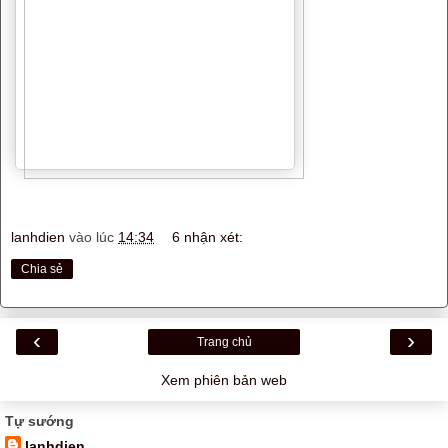
lanhdien
vào lúc
14:34
6 nhận xét:
Chia sẻ
‹
›
Trang chủ
Xem phiên bản web
Tự sướng
lanhdien