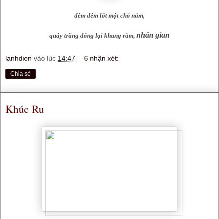
đêm đêm lót một chỗ nằm,
nhân gian
quây trăng đóng lại khung rằm,
lanhdien
vào lúc
14:47
6 nhận xét:
Chia sẻ
Khúc Ru