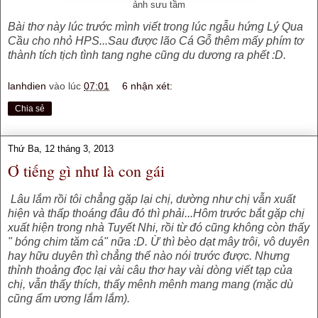
ảnh sưu tầm
Bài thơ này lúc trước mình viết trong lúc ngẫu hứng Lý Qua
Cầu cho nhỏ HPS...Sau được lão Cá Gỗ thêm mấy phím tơ
thành tích tịch tình tang nghe cũng du dương ra phết :D.
lanhdien
vào lúc
07:01
6 nhận xét:
Chia sẻ
Thứ Ba, 12 tháng 3, 2013
Ơ tiếng gì như là con gái
Lâu lắm rồi tôi chẳng gặp lại chị, dường như chị vẫn xuất
hiện và thấp thoáng đâu đó thì phải...Hôm trước bắt gặp chị
xuất hiện trong nhà Tuyết Nhi, rồi từ đó cũng không còn thấy
" bóng chim tăm cá" nữa :D. Ừ thì bèo dạt mây trôi, vô duyên
hay hữu duyên thì chẳng thể nào nói trước được. Nhưng
thỉnh thoảng đọc lại vài câu thơ hay vài dòng viết tạp của
chị, vẫn thấy thích, thấy mênh mênh mang mang (mặc dù
cũng ẩm ương lắm lắm).