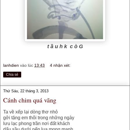
t
ầ
u h k
c
ò
G
lanhdien
vào lúc
13:43
4 nhận xét:
Chia sẻ
Thứ Sáu, 22 tháng 3, 2013
Cánh chim quá vãng
Ta về xếp lại dòng thơ nhỏ
gởi tặng em thôi trong những ngày
lưu lạc phong trần nơi đất khách
dấu sầu dưới nếp lụa mong manh