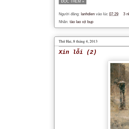
ĐỌC THÊM »
Người đăng:
lanhdien
vào lúc
07:29
3 n
Nhãn:
tào lao xịt bụp
Thứ Hai, 8 tháng 4, 2013
Xin lỗi (2)