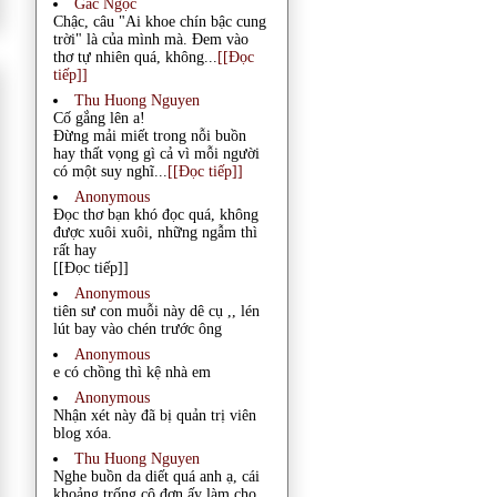
Gác Ngọc
Chậc, câu "Ai khoe chín bậc cung
trời" là của mình mà. Đem vào
thơ tự nhiên quá, không...
[[Đọc
tiếp]]
Thu Huong Nguyen
Cố gắng lên a!
Đừng mải miết trong nỗi buồn
hay thất vọng gì cả vì mỗi người
có một suy nghĩ...
[[Đọc tiếp]]
Anonymous
Đọc thơ bạn khó đọc quá, không
được xuôi xuôi, những ngẫm thì
rất hay
[[Đọc tiếp]]
Anonymous
tiên sư con muỗi này dê cụ ,, lén
lút bay vào chén trước ông
Anonymous
e có chồng thì kệ nhà em
Anonymous
Nhận xét này đã bị quản trị viên
blog xóa.
Thu Huong Nguyen
Nghe buồn da diết quá anh ạ, cái
khoảng trống cô đơn ấy làm cho