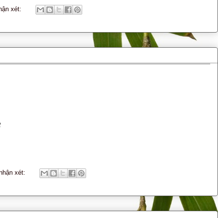
hận xét:
t
nhận xét: