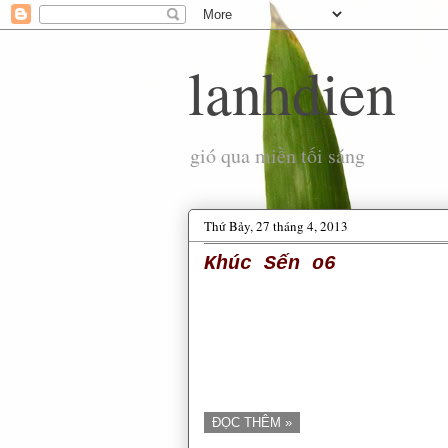
lanhdien
gió qua miền tối sáng
Thứ Bảy, 27 tháng 4, 2013
Khúc Sến o6
ĐỌC THÊM »