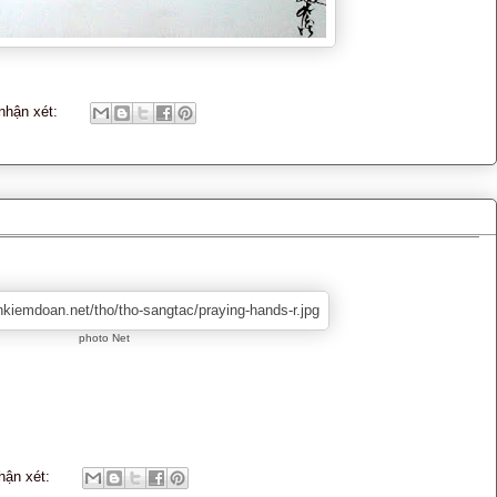
nhận xét:
photo Net
hận xét: