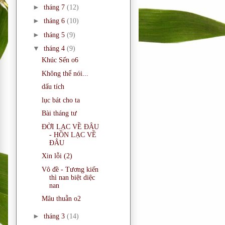
►
tháng 7
(12)
►
tháng 6
(10)
►
tháng 5
(9)
▼
tháng 4
(9)
Khúc Sến o6
Không thể nói...
dấu tích
lục bát cho ta
Bài tháng tư
ĐỜI LẠC VỀ ĐÂU
- HỒN LẠC VỀ
ĐÂU
Xin lỗi (2)
Vô đề - Tương kiến
thì nan biệt diệc
nan
Mâu thuẫn o2
►
tháng 3
(14)