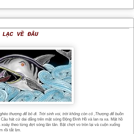
 LẠC VỀ ĐÂU
t nghèo thượng đế bỏ đi. Trời sinh voi, trời không còn cỏ ,Thượng đế buồn
Câu hát cứ dai dẳng trên mặt sóng Động Đình Hồ và lan ra xa. Mặt hồ
và xoáy theo từng đợt sóng lăn tăn. Bật chợt vo tròn lại và cuộn xuống
rồi tắt lịm.