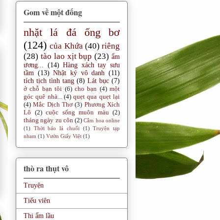
Gom về một đống
nhặt lá đá ống bơ
(124)
của Khứa
(40)
riêng
(28)
tào lao xịt bụp
(23)
ẩm
ương...
(14)
Hàng xách tay sưu
tầm
(13)
Nhật ký vô danh
(11)
tích tịch tình tang
(8)
Lát bục
(7)
ở chỗ bạn tôi
(6)
cho bạn
(4)
một
góc quê nhà...
(4)
quẹt qua quẹt lại
(4)
Mắc Dịch Thơ
(3)
Phương Xích
Lô
(2)
cuộc sống muôn màu
(2)
tháng ngày zu côn
(2)
Cắm hoa online
(1)
Thời báo lá chuối
(1)
Truyện tạp
nham
(1)
Vườn Giấy Việt
(1)
thò ra thụt vô
Truyện
Tiếu viên
Thi ẩm lầu