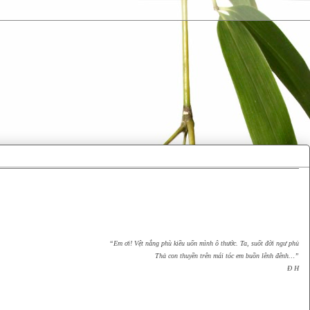
“Em ơi! Vệt nắng phù kiều uốn mình ô thước. Ta, suốt đời ngư phủ
Thả con thuyền trên mái tóc em buồn lênh đênh…”
Đ H