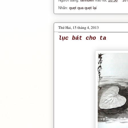
Người đăng:
lanhdien
vào lúc
20:36
16 
Nhãn:
quẹt qua quẹt lại
Thứ Hai, 15 tháng 4, 2013
lục bát cho ta