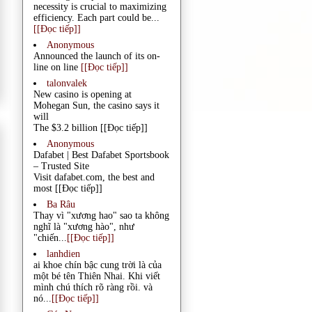
necessity is crucial to maximizing
efficiency. Each part could be...
[[Đọc tiếp]]
Anonymous
Announced the launch of its on-
line on line
[[Đọc tiếp]]
talonvalek
New casino is opening at
Mohegan Sun, the casino says it
will
The $3.2 billion
[[Đọc tiếp]]
Anonymous
Dafabet | Best Dafabet Sportsbook
– Trusted Site
Visit dafabet.com, the best and
most
[[Đọc tiếp]]
Ba Râu
Thay vì "xương hao" sao ta không
nghĩ là "xương hào", như
"chiến...
[[Đọc tiếp]]
lanhdien
ai khoe chín bậc cung trời là của
một bé tên Thiên Nhai. Khi viết
mình chú thích rõ ràng rồi. và
nó...
[[Đọc tiếp]]