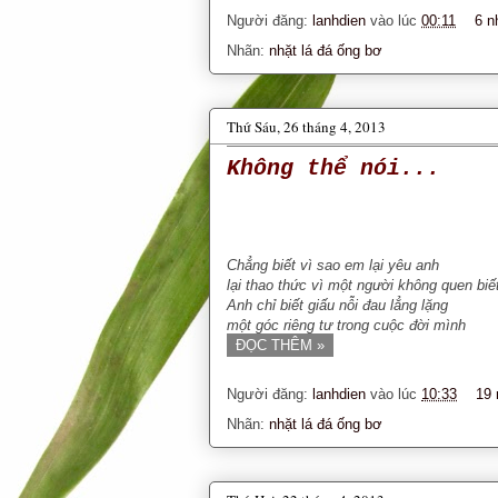
Người đăng:
lanhdien
vào lúc
00:11
6 n
Nhãn:
nhặt lá đá ống bơ
Thứ Sáu, 26 tháng 4, 2013
Không thể nói...
Chẳng biết vì sao em lại yêu anh
lại thao thức vì một người không quen biế
Anh chỉ biết giấu nỗi đau lẳng lặng
một góc riêng tư trong cuộc đời mình
ĐỌC THÊM »
Người đăng:
lanhdien
vào lúc
10:33
19 
Nhãn:
nhặt lá đá ống bơ