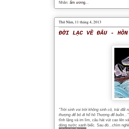
Nhãn:
ẩm ương...
Thứ Năm, 11 tháng 4, 2013
ĐỜI LẠC VỀ ĐÂU - HỒN
"Trời sinh voi trời không sinh cỏ, trái đấ
thượng đế bỏ đi hố hô Thượng đế buồn..."
tĩnh lặng và im lìm, câu hát vút cao lên 
dòng nước xanh biếc. Sau đó...chìm nghỉm 