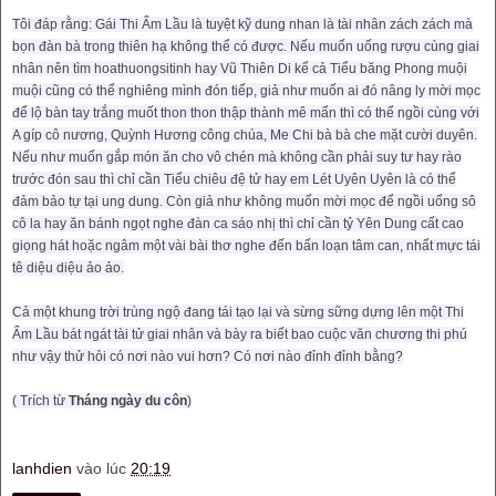
Tôi đáp rằng: Gái Thi Ẩm Lầu là tuyệt kỹ dung nhan là tài nhân zách zách mà
bọn đàn bà trong thiên hạ không thể có được. Nếu muốn uống rượu cùng giai
nhân nên tìm hoathuongsitinh hay Vũ Thiên Di kể cả Tiểu băng Phong muội
muội cũng có thể nghiêng mình đón tiếp, giả như muốn ai đó nâng ly mời mọc
để lộ bàn tay trắng muốt thon thon thập thành mê mẩn thì có thể ngồi cùng với
A gíp cô nương, Quỳnh Hương công chúa, Me Chi bà bà che mặt cười duyên.
Nếu như muốn gắp món ăn cho vô chén mà không cần phải suy tư hay rào
trước đón sau thì chỉ cần Tiểu chiêu đệ tử hay em Lét Uyên Uyên là có thể
đảm bảo tự tại ung dung. Còn giả như không muốn mời mọc để ngồi uống sô
cô la hay ăn bánh ngọt nghe đàn ca sáo nhị thì chỉ cần tỷ Yên Dung cất cao
giọng hát hoặc ngâm một vài bài thơ nghe đến bấn loạn tâm can, nhất mực tái
tê diệu diệu ảo ảo.
Cả một khung trời trùng ngộ đang tái tạo lại và sừng sững dựng lên một Thi
Ẩm Lầu bát ngát tài tử giai nhân và bày ra biết bao cuộc văn chương thi phú
như vậy thử hỏi có nơi nào vui hơn? Có nơi nào đỉnh đỉnh bằng?
( Trích từ
Tháng ngày du côn
)
lanhdien
vào lúc
20:19