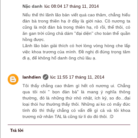
Nặc danh
lúc 08:04 17 tháng 11, 2014
Nếu thế thì lãnh lão bản viết quá cao thâm, chẳng hiểu
đàn bà trong thiên hạ ở đây là giới nào. Cô nương ta
cũng là một đàn bà trong thiên hạ, rõ rồi, thế thôi, có
ăn gan trời cũng chả dám ''đại diện'' cho toàn thể quần
hồng được.
Lãnh lão bản giải thích có hơi lòng vòng hòng che lấp
việc khoa trương của mình. Đề nghị đi đúng trọng tâm
đi ạ, để không hổ danh ông chủ lâu ạ.
lanhdien
lúc 11:55 17 tháng 11, 2014
Tôi thấy chẳng cao thâm gì hết cô nương ui. Chẳng
qua tôi nói " bọn đàn bà" là mang ý nghĩa thông
thường, đó là những thứ nhỏ nhặt, ích kỷ, so đo...đại
loại thói hư thường thấy thôi. Những ai ko có mấy đức
tính đó thì thấy chẳng có vấn đề gì cả và tôi khoa
trương nữ nhân TAL là cũng từ lí do đó thôi. :D
Trả lời