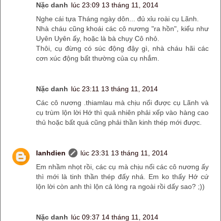
Nặc danh
lúc 23:09 13 tháng 11, 2014
Nghe cái tựa Tháng ngày dôn... đủ xỉu roài cụ Lãnh.
Nhà cháu cũng khoái các cô nương "ra hồn", kiểu như
Uyên Uyên ấy, hoặc là bà chụy Cô nhỏ.
Thôi, cụ đừng có súc động đậy gì, nhà cháu hãi các
cơn xúc động bất thường của cụ nhắm.
Nặc danh
lúc 23:11 13 tháng 11, 2014
Các cô nương .thiamlau mà chịu nổi được cụ Lãnh và
cụ trùm lộn lời Hớ thì quả nhiên phải xếp vào hàng cao
thủ hoặc bất quá cũng phải thần kinh thép mới được.
lanhdien
lúc 23:31 13 tháng 11, 2014
Em nhầm nhọt rồi, các cụ mà chịu nổi các cô nương ấy
thì mới là tinh thần thép đấy nhá. Em ko thấy Hớ cứ
lộn lời còn anh thì lộn cả lòng ra ngoài rồi dấy sao? ;))
Nặc danh
lúc 09:37 14 tháng 11, 2014