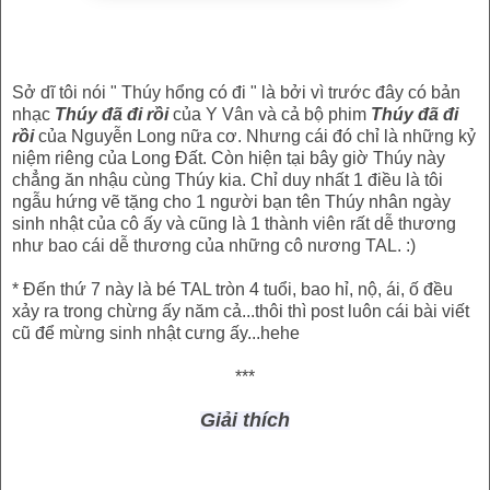
Sở dĩ tôi nói " Thúy hổng có đi " là bởi vì trước đây có bản
nhạc
Thúy đã đi rồi
của Y Vân và cả bộ phim
Thúy đã đi
rồi
của Nguyễn Long nữa cơ. Nhưng cái đó chỉ là những kỷ
niệm riêng của Long Đất. Còn hiện tại bây giờ Thúy này
chẳng ăn nhậu cùng Thúy kia. Chỉ duy nhất 1 điều là tôi
ngẫu hứng vẽ tặng cho 1 người bạn tên Thúy nhân ngày
sinh nhật của cô ấy và cũng là 1 thành viên rất dễ thương
như bao cái dễ thương của những cô nương TAL. :)
* Đến thứ 7 này là bé TAL tròn 4 tuổi, bao hỉ, nộ, ái, ố đều
xảy ra trong chừng ấy năm cả...thôi thì post luôn cái bài viết
cũ để mừng sinh nhật cưng ấy...hehe
***
Giải thích