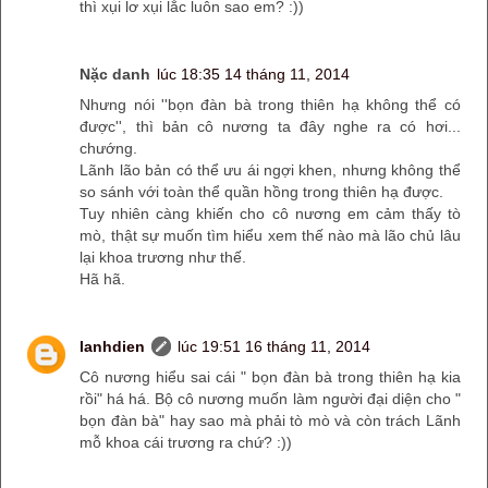
thì xụi lơ xụi lắc luôn sao em? :))
Nặc danh
lúc 18:35 14 tháng 11, 2014
Nhưng nói ''bọn đàn bà trong thiên hạ không thể có
được'', thì bản cô nương ta đây nghe ra có hơi...
chướng.
Lãnh lão bản có thể ưu ái ngợi khen, nhưng không thể
so sánh với toàn thể quần hồng trong thiên hạ được.
Tuy nhiên càng khiến cho cô nương em cảm thấy tò
mò, thật sự muốn tìm hiểu xem thế nào mà lão chủ lâu
lại khoa trương như thế.
Hã hã.
lanhdien
lúc 19:51 16 tháng 11, 2014
Cô nương hiểu sai cái " bọn đàn bà trong thiên hạ kia
rồi" há há. Bộ cô nương muốn làm người đại diện cho "
bọn đàn bà" hay sao mà phải tò mò và còn trách Lãnh
mỗ khoa cái trương ra chứ? :))