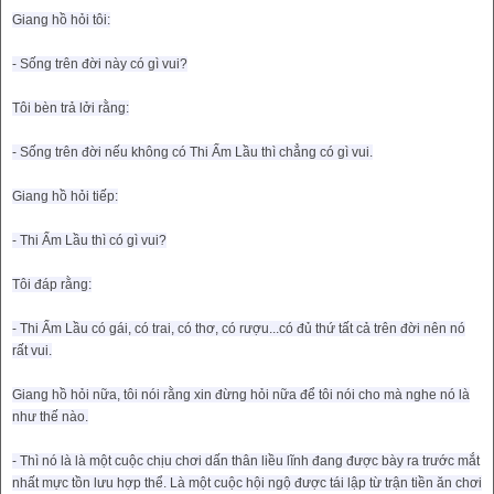
Giang hồ hỏi tôi:
- Sống trên đời này có gì vui?
Tôi bèn trả lởi rằng:
- Sống trên đời nếu không có Thi Ẩm Lầu thì chẳng có gì vui.
Giang hồ hỏi tiếp:
- Thi Ẩm Lầu thì có gì vui?
Tôi đáp rằng:
- Thi Ẩm Lầu có gái, có trai, có thơ, có rượu...có đủ thứ tất cả trên đời nên nó
rất vui.
Giang hồ hỏi nữa, tôi nói rằng xin đừng hỏi nữa để tôi nói cho mà nghe nó là
như thế nào.
- Thì nó là là một cuộc chịu chơi dấn thân liều lĩnh đang được bày ra trước mắt
nhất mực tồn lưu hợp thể. Là một cuộc hội ngộ được tái lập từ trận tiền ăn chơi