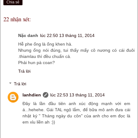
Chia sẻ
22 nhận xét:
Nặc danh
lúc 22:50 13 tháng 11, 2014
Hễ phe ổng là ổng khen hà.
Nhưng ổng nói đúng, tui thấy mấy cô nương có cái đuôi
.thiamlau thì đều chuẩn cả.
Phải hun pà coan?
Trả lời
Trả lời
lanhdien
lúc 22:53 13 tháng 11, 2014
Đây là lần đầu tiên anh xúc động mạnh với em
á...hehehe. Gái TAL ngộ lắm, để bữa mô anh đưa cái
nhật ký " Tháng ngày du côn" của anh cho em đọc là
em xỉu liền ah :))