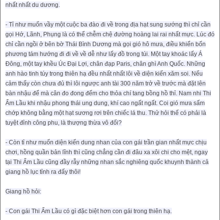
nhất nhất du dương.
- Tỉ như muốn vầy một cuộc ba đào đi về trong địa hạt sung sướng thì chỉ cần
gọi Hớ, Lãnh, Phụng là có thể chễm chệ đường hoàng lai rai nhất mực. Lúc đó
chỉ cần ngồi ở bên bờ Thái Bình Dương mà gọi gió hô mưa, điều khiển bốn
phương tám hướng đi đi về về dễ như lấy đồ trong túi. Một tay khoác lấy Á
Đông, một tay khều Úc Đại Lợi, chân đạp Paris, chân ghì Anh Quốc. Những
anh hào tinh túy trong thiên hạ đều nhất nhất lôi về diện kiến xăm soi. Nếu
cảm thấy còn chưa đủ thì lôi ngược anh tài 300 năm trở về trước mà đặt lên
bàn nhậu để mà cân đo đong đếm cho thỏa chí tang bồng hồ thỉ. Nam nhi Thi
Ẩm Lầu khi nhậu phong thái ung dung, khí cao ngất ngất. Coi gió mưa sấm
chớp không bằng một hạt sương rơi trên chiếc lá thu. Thử hỏi thế có phải là
tuyệt đỉnh công phu, là thượng thừa vô đối?
- Còn tỉ như muốn diện kiến dung nhan của con gái trần gian nhất mực chịu
chơi, hồng quần bản lĩnh thì cũng chẳng cần đi đâu xa xôi chi cho mệt, ngay
tại Thi Ẩm Lầu cũng đầy rẫy những nhan sắc nghiêng quốc khuynh thành cả
giang hồ lục tỉnh ra đấy thôi!
Giang hồ hỏi:
- Con gái Thi Ẩm Lầu có gì đặc biệt hơn con gái trong thiên hạ.