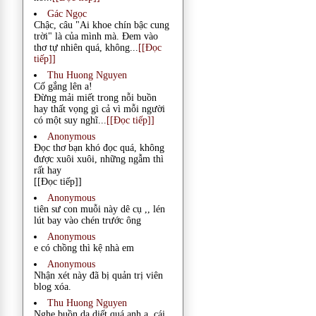
Gác Ngọc
Chậc, câu "Ai khoe chín bậc cung
trời" là của mình mà. Đem vào
thơ tự nhiên quá, không...
[[Đọc
tiếp]]
Thu Huong Nguyen
Cố gắng lên a!
Đừng mải miết trong nỗi buồn
hay thất vọng gì cả vì mỗi người
có một suy nghĩ...
[[Đọc tiếp]]
Anonymous
Đọc thơ bạn khó đọc quá, không
được xuôi xuôi, những ngẫm thì
rất hay
[[Đọc tiếp]]
Anonymous
tiên sư con muỗi này dê cụ ,, lén
lút bay vào chén trước ông
Anonymous
e có chồng thì kệ nhà em
Anonymous
Nhận xét này đã bị quản trị viên
blog xóa.
Thu Huong Nguyen
Nghe buồn da diết quá anh ạ, cái