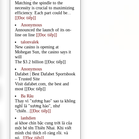
Matching the spindle to the
necessity is crucial to maximizing
efficiency. Each part could be...
[[Đọc tiếp]]
Anonymous
Announced the launch of its on-
line on line
[[Đọc tiếp]]
talonvalek
New casino is opening at
Mohegan Sun, the casino says it
will
The $3.2 billion
[[Đọc tiếp]]
Anonymous
Dafabet | Best Dafabet Sportsbook
– Trusted Site
Visit dafabet.com, the best and
most
[[Đọc tiếp]]
Ba Râu
Thay vì "xương hao" sao ta không
nghĩ là "xương hào", như
"chiến...
[[Đọc tiếp]]
lanhdien
ai khoe chín bậc cung trời là của
một bé tên Thiên Nhai. Khi viết
mình chú thích rõ ràng rồi. và
nó...
[[Đọc tiếp]]