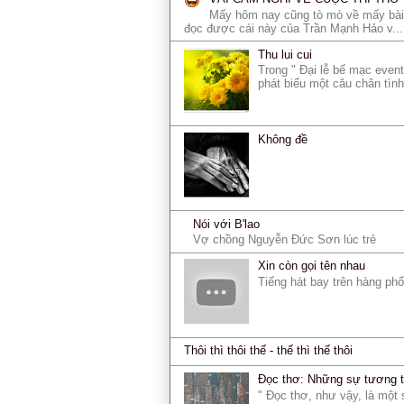
Mấy hôm nay cũng tò mò về mấy bài 
đọc được cái này của Trần Mạnh Hảo v...
Thu lui cui
Trong " Đại lễ bế mạc eve
phát biểu một câu chân tình
Không đề
Nói với B'lao
Vợ chồng Nguyễn Đức Sơn lúc trẻ
Xin còn gọi tên nhau
Tiếng hát bay trên hàng ph
Thôi thì thôi thế - thế thì thế thôi
Đọc thơ: Những sự tương 
" Đọc thơ, như vậy, là một 