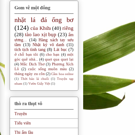
Gom về một đống
nhặt lá đá ống bơ
(124)
của Khứa
(40)
riêng
(28)
tào lao xịt bụp
(23)
ẩm
ương...
(14)
Hàng xách tay sưu
tầm
(13)
Nhật ký vô danh
(11)
tích tịch tình tang
(8)
Lát bục
(7)
ở chỗ bạn tôi
(6)
cho bạn
(4)
một
góc quê nhà...
(4)
quẹt qua quẹt lại
(4)
Mắc Dịch Thơ
(3)
Phương Xích
Lô
(2)
cuộc sống muôn màu
(2)
tháng ngày zu côn
(2)
Cắm hoa online
(1)
Thời báo lá chuối
(1)
Truyện tạp
nham
(1)
Vườn Giấy Việt
(1)
thò ra thụt vô
Truyện
Tiếu viên
Thi ẩm lầu