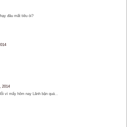
ạy đâu mất tiêu òi?
2014
, 2014
lỗi vì mấy hôm nay Lãnh bận quá...