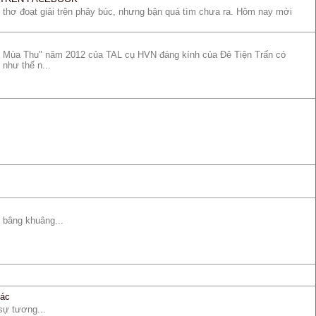
thơ đoạt giải trên phây búc, nhưng bận quá tìm chưa ra. Hôm nay mới
nt Mùa Thu" năm 2012 của TAL cụ HVN đáng kính của Đê Tiện Trấn có
 như thế n...
ố bâng khuâng...
tác
sự tương...