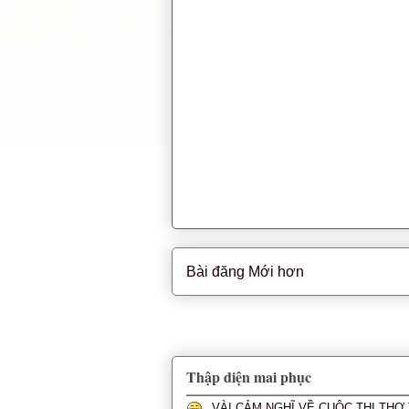
Bài đăng Mới hơn
Thập diện mai phục
VÀI CẢM NGHĨ VỀ CUỘC THI TH