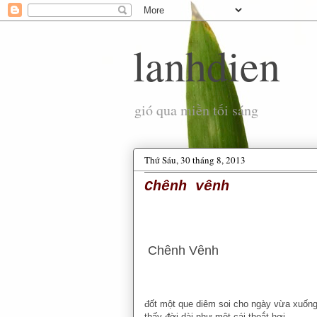
lanhdien
gió qua miền tối sáng
Thứ Sáu, 30 tháng 8, 2013
Chênh vênh
Chênh Vênh
đốt một que diêm soi cho ngày vừa xuốn
thấy đời dài như một cái thoắt hơi