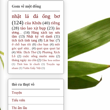
Gom về một đống
nhặt lá đá ống bơ
(124)
của Khứa
(40)
riêng
(28)
tào lao xịt bụp
(23)
ẩm
ương...
(14)
Hàng xách tay sưu
tầm
(13)
Nhật ký vô danh
(11)
tích tịch tình tang
(8)
Lát bục
(7)
ở chỗ bạn tôi
(6)
cho bạn
(4)
một
góc quê nhà...
(4)
quẹt qua quẹt lại
(4)
Mắc Dịch Thơ
(3)
Phương Xích
Lô
(2)
cuộc sống muôn màu
(2)
tháng ngày zu côn
(2)
Cắm hoa online
(1)
Thời báo lá chuối
(1)
Truyện tạp
nham
(1)
Vườn Giấy Việt
(1)
thò ra thụt vô
Truyện
Tiếu viên
Thi ẩm lầu