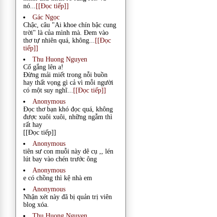
nó...
[[Đọc tiếp]]
Gác Ngọc
Chậc, câu "Ai khoe chín bậc cung
trời" là của mình mà. Đem vào
thơ tự nhiên quá, không...
[[Đọc
tiếp]]
Thu Huong Nguyen
Cố gắng lên a!
Đừng mải miết trong nỗi buồn
hay thất vọng gì cả vì mỗi người
có một suy nghĩ...
[[Đọc tiếp]]
Anonymous
Đọc thơ bạn khó đọc quá, không
được xuôi xuôi, những ngẫm thì
rất hay
[[Đọc tiếp]]
Anonymous
tiên sư con muỗi này dê cụ ,, lén
lút bay vào chén trước ông
Anonymous
e có chồng thì kệ nhà em
Anonymous
Nhận xét này đã bị quản trị viên
blog xóa.
Thu Huong Nguyen