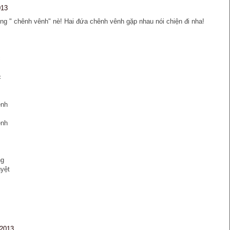
013
g " chênh vênh" nè! Hai đứa chênh vênh gặp nhau nói chiện đi nha!
c
c
ênh
ênh
ng
uyệt
 2013