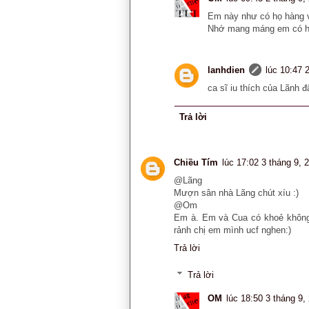
Em này như có họ hàng v
Nhớ mang máng em có họ
lanhdien
lúc 10:47 
ca sĩ iu thích của Lãnh đ
Trả lời
Chiều Tím
lúc 17:02 3 tháng 9, 
@Lãng
Mượn sân nhà Lãng chút xíu :)
@Om
Em à. Em và Cua có khoẻ không?
rảnh chị em mình ucf nghen:)
Trả lời
Trả lời
OM
lúc 18:50 3 tháng 9,