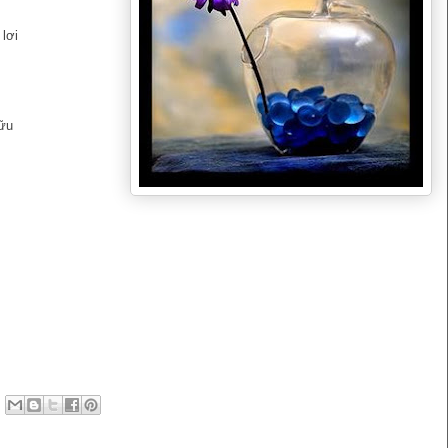
lơi
hữu