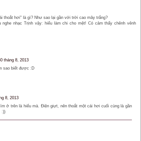
 thoắt hơi" là gì? Như sao lại gần với trời cao mây trắng?
ểu nghe nhạc Trịnh vậy: hiểu làm chi cho mệt! Có cảm thấy chênh vênh
30 tháng 8, 2013
àm sao biết được :D
ng 8, 2013
 ở trên là hiểu mà. Điện giựt, nên thoắt một cái hơi cuối cùng là gần
 :))