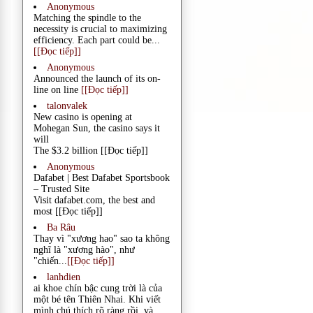
Anonymous
Matching the spindle to the
necessity is crucial to maximizing
efficiency. Each part could be...
[[Đọc tiếp]]
Anonymous
Announced the launch of its on-
line on line
[[Đọc tiếp]]
talonvalek
New casino is opening at
Mohegan Sun, the casino says it
will
The $3.2 billion
[[Đọc tiếp]]
Anonymous
Dafabet | Best Dafabet Sportsbook
– Trusted Site
Visit dafabet.com, the best and
most
[[Đọc tiếp]]
Ba Râu
Thay vì "xương hao" sao ta không
nghĩ là "xương hào", như
"chiến...
[[Đọc tiếp]]
lanhdien
ai khoe chín bậc cung trời là của
một bé tên Thiên Nhai. Khi viết
mình chú thích rõ ràng rồi. và