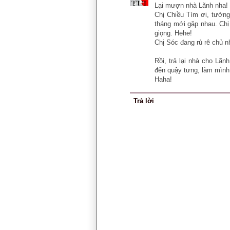
Lại mượn nhà Lãnh nha!
Chị Chiều Tím ơi, tưởng
tháng mới gặp nhau. Chị
giọng. Hehe!
Chị Sóc đang rủ rê chủ nh
Rồi, trả lại nhà cho Lã
đến quậy tưng, làm mình 
Haha!
Trả lời