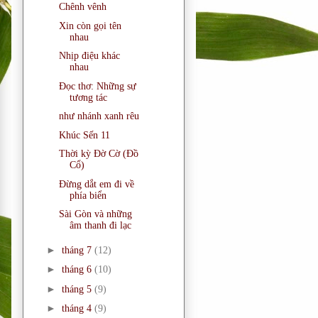
Chênh vênh
Xin còn gọi tên
nhau
Nhịp điệu khác
nhau
Đọc thơ: Những sự
tương tác
như nhánh xanh rêu
Khúc Sến 11
Thời kỳ Đờ Cờ (Đồ
Cổ)
Đừng dắt em đi về
phía biển
Sài Gòn và những
âm thanh đi lạc
►
tháng 7
(12)
►
tháng 6
(10)
►
tháng 5
(9)
►
tháng 4
(9)