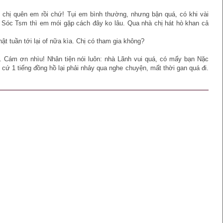
 chị quên em rồi chứ! Tụi em bình thường, nhưng bận quá, có khi vài
 Sóc Tsm thì em mói gặp cách đây ko lâu. Qua nhà chị hát hò khan cả
ật tuần tới lại of nữa kìa. Chị có tham gia không?
nh. Cám ơn nhìu! Nhân tiện nói luôn: nhà Lãnh vui quá, có mấy bạn Nặc
cứ 1 tiếng đồng hồ lại phải nhảy qua nghe chuyện, mất thời gan quá đi.