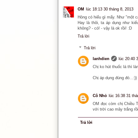
OM
lúc 18:13 30 tháng 8, 2013
Hỏng có hiểu gì mấy. Như "một cái
Hay là thôi, ta áp dụng như ki
không? - có! - vậy là ok rồi! :D
Trả lời
Trả lời
lanhdien
lúc 20:40 
Chị ko hút thuốc lá thì l
Chị áp dụng đúng đó...:))
Cô Nhỏ
lúc 16:38 31 thá
OM đọc còm chị Chiều Tím
với trời cao mây trắng rồi
Trả lời