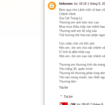
Unknown
lúc 18:16 1 tháng 9, 2
Đem qua cho Lãnh một cô bạn cũn
Chênh Vênh
Gia Cát Trọng Lý
Thương em anh trèo non cao
Mua mưa thâu mây tan mệnh bạ
Thương anh em lội sôg sâu
Trôi hương trôi hoa tan phận ngọ
Còn chần chờ chi hỡi anh
Hôn em, ôm em cho nát chênh v
Ừ tình là điên khát say
Hôn em, ôm em sao nát chênh v
Thương em thương tình đa mang
Yêu trăng 30, quên mình
Thương tôi thương phận long đo
Yêu tan mong manh, tan nhât ng
Thương tâm
Trả lời
Trả lời
OM
lúc 09:43 2 tháng 9,