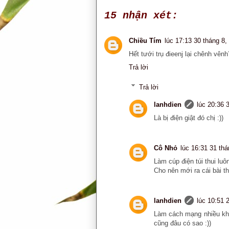
15 nhận xét:
Chiều Tím
lúc 17:13 30 tháng 8,
Hết tưới trụ đieenj lại chênh vên
Trả lời
Trả lời
lanhdien
lúc 20:36 
Là bị điện giật đó chị :))
Cô Nhỏ
lúc 16:31 31 thá
Làm cúp điện túi thui luô
Cho nên mới ra cái bài th
lanhdien
lúc 10:51 
Làm cách mạng nhiều khi
cũng đâu có sao :))