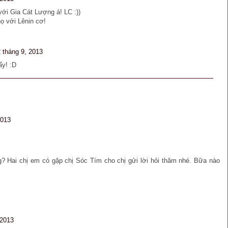
ới Gia Cát Lượng á! LC :))
 với Lênin cơ!
2 tháng 9, 2013
ấy! :D
2013
 Hai chị em có gặp chị Sóc Tím cho chị gửi lời hỏi thăm nhé. Bữa nào
 2013