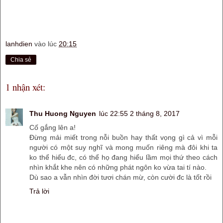
lanhdien
vào lúc
20:15
Chia sẻ
1 nhận xét:
Thu Huong Nguyen
lúc 22:55 2 tháng 8, 2017
Cố gắng lên a!
Đừng mải miết trong nỗi buồn hay thất vọng gì cả vì mỗi
người có một suy nghĩ và mong muốn riêng mà đôi khi ta
ko thể hiểu đc, có thể họ đang hiểu lầm mọi thứ theo cách
nhìn khắt khe nên có những phát ngôn ko vừa tai tí nào.
Dù sao a vẫn nhìn đời tươi chán mừ, còn cười đc là tốt rồi
Trả lời