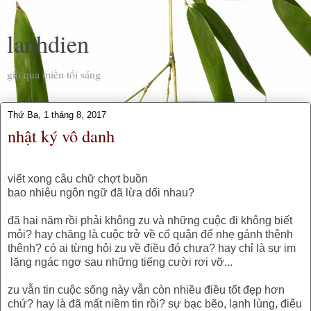
lanhdien
gió qua miền tối sáng
Thứ Ba, 1 tháng 8, 2017
nhật ký vô danh
viết xong câu chữ chợt buồn
bao nhiêu ngôn ngữ đã lừa dối nhau?
đã hai năm rồi phải không zu và những cuộc đi không biết
mỏi? hay chăng là cuộc trở về cố quận để nhẹ gánh thênh
thênh? có ai từng hỏi zu về điều đó chưa? hay chỉ là sự im
lặng ngác ngơ sau những tiếng cười rơi vỡ...
zu vẫn tin cuộc sống này vẫn còn nhiều điều tốt đẹp hơn
chứ? hay là đã mất niềm tin rồi? sự bạc bẽo, lạnh lùng, điêu